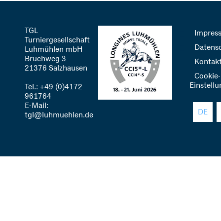
TGL
Impres
Turniergesellschaft
Datens
Luhmühlen mbH
Bruchweg 3
Kontak
21376 Salzhausen
Cookie-
Einstell
Tel.: +49 (0)4172
961764
E-Mail:
DE
tgl@luhmuehlen.de