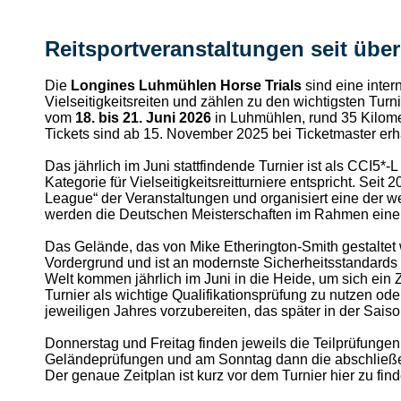
Reitsportveranstaltungen seit übe
Die
Longines Luhmühlen Horse Trials
sind eine inter
Vielseitigkeitsreiten und zählen zu den wichtigsten Turni
vom
18. bis 21. Juni 2026
in Luhmühlen, rund 35 Kilome
Tickets sind ab 15. November 2025 bei Ticketmaster erhä
Das jährlich im Juni stattfindende Turnier ist als CCI5*
Kategorie für Vielseitigkeitsreitturniere entspricht. Se
League“ der Veranstaltungen und organisiert eine der w
werden die Deutschen Meisterschaften im Rahmen eine
Das Gelände, das von Mike Etherington-Smith gestaltet w
Vordergrund und ist an modernste Sicherheitsstandards
Welt kommen jährlich im Juni in die Heide, um sich ein Z
Turnier als wichtige Qualifikationsprüfung zu nutzen o
jeweiligen Jahres vorzubereiten, das später in der Saison
Donnerstag und Freitag finden jeweils die Teilprüfungen
Geländeprüfungen und am Sonntag dann die abschließ
Der genaue Zeitplan ist kurz vor dem Turnier hier zu fin