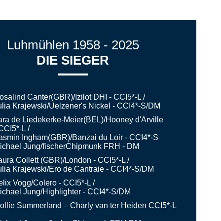
Luhmühlen 1958 - 2025
DIE SIEGER
osalind Canter(GBR)/Izilot DHI - CCI5*-L /
ulia Krajewski/Uelzener's Nickel - CCI4*-S/DM
ara de Liedekerke-Meier(BEL)/Hooney d'Arville
 CCI5*-L /
asmin Ingham(GBR)/Banzai du Loir - CCI4*-S
ichael Jung/fischerChipmunk FRH - DM
aura Collett (GBR)/London - CCI5*-L /
ulia Krajewski/Ero de Cantraie - CCI4*-S/DM
elix Vogg/Colero - CCI5*-L /
ichael Jung/Highlighter - CCI4*-S/DM
ollie Summerland – Charly van ter Heiden CCI5*-L