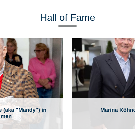
Hall of Fame
e (aka "Mandy") in
Marina Köhnck
ommen