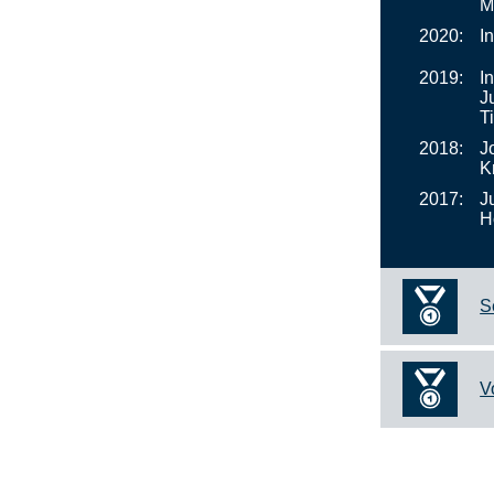
M
2020:
I
2019:
I
J
T
2018:
J
K
2017:
J
H
S
V