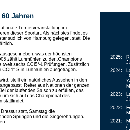
r 60 Jahren
nationale Turnierveranstaltung im
eren dieser Sportart. Als nächstes findet es
ter südlich von Hamburg gelegen, statt. Die
ltlich.
-L ausgeschrieben, was der höchsten
2025:
R
it 2005 zählt Luhmühlen zu der „Champions
J
eltweit sechs CCI5*-L Prüfungen. Zusätzlich
r CCI4*-S in Luhmühlen ausgetragen.
2024:
L
-
ird, stellt ein natürliches Aussehen in den
Y
 angepasst. Reiter aus Nationen der ganzen
M
iel der laufenden Saison zu erfüllen, das
2023:
L
der um sich auf das Championat des
J
 stattfindet.
2022:
F
 Dressur statt, Samstag die
M
enden Springen und die Siegerehrungen.
2021:
M
den.
/