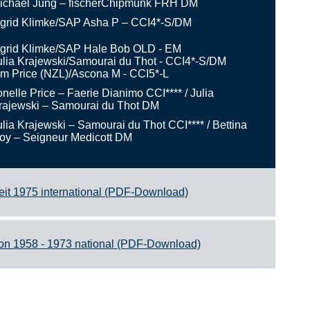
ichael Jung – fischerChipmunk FRH DM
ngrid Klimke/SAP Asha P – CCI4*-S/DM
ngrid Klimke/SAP Hale Bob OLD - EM
ulia Krajewski/Samourai du Thot - CCI4*-S/DM
im Price (NZL)/Ascona M - CCI5*-L
onelle Price – Faerie Dianimo CCI**** / Julia
rajewski – Samourai du Thot DM
ulia Krajewski – Samourai du Thot CCI**** / Bettina
oy – Seigneur Medicott DM
eit 1975 international (PDF-Download)
on 1958 - 1973 national (PDF-Download)