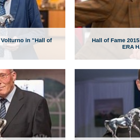
olturno in "Hall of
Hall of Fame 2015
ERA H